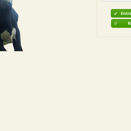
Entr
R