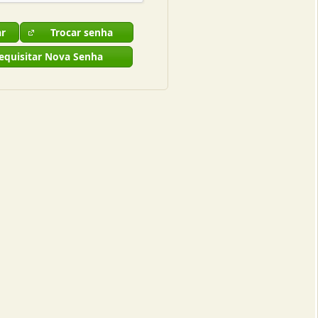
ar
Trocar senha
equisitar Nova Senha